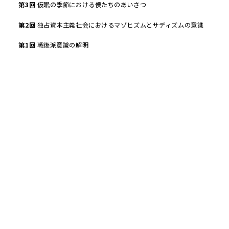
第
3
回
仮眠の季節における僕たちのあいさつ
第
2
回
独占資本主義社会におけるマゾヒズムとサディズムの意識
第
1
回
戦後派意識の解明