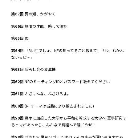
第
67
回
異の知、かがやく
第
66
回
無限の才能。略して無能
第
65
回
ぬ
第
64
回
「3回生でしょ、NFの知ってること教えて」「わ、わかん
ないっピ…」
第
63
回
我ら社会の変異株
第
62
回
NFのミーティングIDとパスワード教えてください
第
61
回
ふざけんな、ふざけろよ。
第
60
回
(NFテーマは当局により撤去されました)
第
59
回
戦争に加担した大学から平和を希求する大学へ 軍事研究す
るヒマがあったら、みんなで肩組んで騒ごうぜ！
第
58
回
ぽきたw 魔剤ンゴ！？ ありえん良さみが深いw 京大から