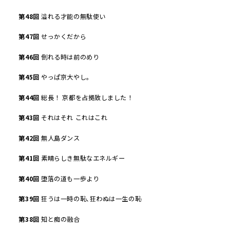
第
48
回
溢れる才能の無駄使い
第
47
回
せっかくだから
第
46
回
倒れる時は前のめり
第
45
回
やっぱ京大やし｡
第
44
回
総長！ 京都を占拠致しました！
第
43
回
それはそれ これはこれ
第
42
回
無人島ダンス
第
41
回
素晴らしき無駄なエネルギー
第
40
回
堕落の道も一歩より
第
39
回
狂うは一時の恥､狂わぬは一生の恥
第
38
回
知と痴の融合