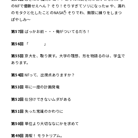
のNFで優勝せえへん？ そり！そりすぎてソリになったw や、漏れ
のモタクと化したことのNASA✋ そりでわ、無限に練りをしまつ
ぽやしみ～
第
57
回
ばっかお前・・・俺がついてるだろ！
第
56
回
「 」
第
55
回
京大を、取り戻す。大学の理想、形を物語るのは、学生で
あります。
第
54
回
NFって、出席点ありますか？
第
53
回
年に一度の計画発電
第
52
回
仕分けできないムダがある
第
51
回
失った常識のかわりに
第
50
回
単位より大切ななにかを求めて
第
49
回
満喫！ モラトリアム。