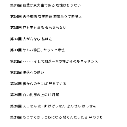
第
37
回
我輩は京大生である 理性はもうない
第
36
回
古今東西 有実無題 若気至りて無限大
第
35
回
花も実もある 根も葉もない
第
34
回
人が右なら 私は左
第
33
回
ヤルハ粋狂､ ヤラヌハ卑怯
第
32
回
･･････そして創造－草の根からのルネッサンス
第
31
回
堕落への誘い
第
30
回
裏からのぞけば 見えてくる
第
29
回
白い乳房の上の11月祭
第
28
回
えっせん あｰす げげっせん よんせん はっせん
第
27
回
もうすぐきっと冬になる 騒ぐんだったら 今のうち