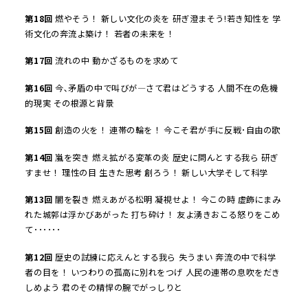
第
18
回
燃やそう！ 新しい文化の炎を 研ぎ澄まそう!若き知性を 学
術文化の奔流よ築け！ 若者の未来を！
第
17
回
流れの中 動かざるものを求めて
第
16
回
今､矛盾の中で叫びが―さて君はどうする 人間不在の危機
的現実 その根源と背景
第
15
回
創造の火を！ 連帯の輪を！ 今こそ君が手に反戦･自由の歌
第
14
回
嵐を突き 燃え拡がる変革の炎 歴史に問んとする我ら 研ぎ
すませ！ 理性の目 生きた思考 創ろう！ 新しい大学そして科学
第
13
回
闇を裂き 燃えあがる松明 凝視せよ！ 今この時 虚飾にまみ
れた城郭は浮かびあがった 打ち砕け！ 友よ湧きおこる怒りをこめ
て･･････
第
12
回
歴史の試練に応えんとする我ら 失うまい 奔流の中で科学
者の目を！ いつわりの孤高に別れをつげ 人民の連帯の息吹をだき
しめよう 君のその精悍の腕でがっしりと