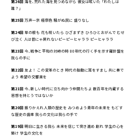
第
26
回
海を､荒れた海を見つめながら 彼女は呟いた ｢わたしは
誰？｣
第
25
回
万声一京 極祭色 騒がぬ民に 盛りなし
第
24
回
草の根も 花も咲いたら ひざまずき ひろひとおがんで むせ
び泣く 人は昔にゃ戻れないピーピーヒャララ ピーヒャララ
第
23
回
今､戦争と平和の対峙の時 80年代の行く手を示す羅針盤を
我らの手に
第
22
回
友よ！ この変革のとき 時代の胎動に耳をすまし 共に奏で
よう 希望の交響楽を
第
21
回
今､新しい時代に立ち向かう仲間たちよ 数百年を内蔵する
思想を持とうではないか
第
20
回
振りかえれ人類の歴史を みつめよう青年の未来を もどす
な歴史の歯車 我らの文化は我らの手で
第
19
回
明日に生きる我ら 未来を信じて突き進め 創れ 学生の心を
築け 学生の文化を